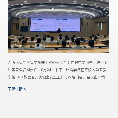
为深入学习贯彻习近平生态文明思想，落实习近平总书记关于
巢湖综合治理重要指示批示精神，打通环境科研、生态治理、
国际传播协同发展路径，7月8日下午，中国科学技术大学环境
科学与工程系（以下简称“中国科大环境系”）教师第一、第二
了解详情 >
党支部联合巢湖学院外国语学院教工第一党支部、巢湖学院生
物与环境工程学院教工第三党支部，在中校区艺术教学中心音
乐教室举办“践行习近平生态文明思想——巢湖治理实践与国际
传播”跨校跨学科党支...