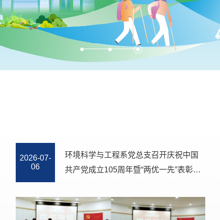
赓续红色血脉 研学聚力同行——“红启”访
2026-07-
10
学之环境学院学生工作骨干赴上海学习
交流