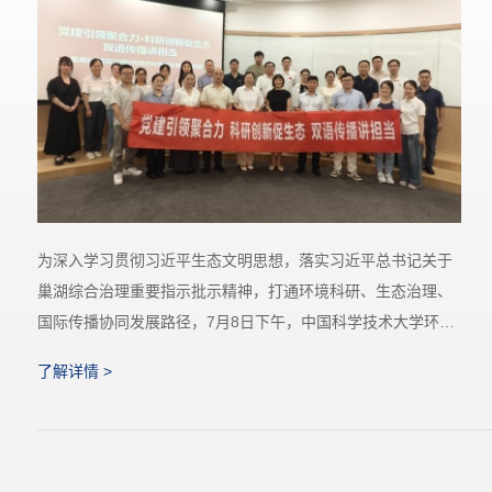
近期，中国科学技术大学环境学院在Environmental Science &
Technology发表题为“Decoupling Energy Demand from Boron
Compliance in Seawater Desalination via a Hybrid Single-Pa
ss Multi-Stage (HSPM) System”的研究论文。研究提出了一种
了解详情 >
基于混合单级多段（Hybrid Single-Pass Multi-Stage，HSP
M）系统的海水淡化低能耗除硼新策略，系统揭示了硼在聚酰
胺反渗透膜中的传质机制及膜性能与系统工艺的协同优化规
律，并对系统...