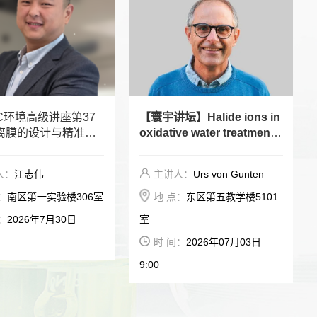
C环境高级讲座第37
【寰宇讲坛】Halide ions in
离膜的设计与精准调
oxidative water treatment:
Kinetic and mechanistic a
spects
人：
江志伟
主讲人：
Urs von Gunten
：
南区第一实验楼306室
地 点：
东区第五教学楼5101
：
2026年7月30日
室
时 间：
2026年07月03日
9:00