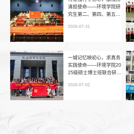
清担使命——环境学院研
究生第二、第四、第五党
支部联合开展主题观影活
2026-07-31
动
一城记忆映初心，求真务
实践使命——环境学院20
25级硕士博士班联合研究
生第三党支部开展沉浸式
2026-07-02
解密暨树立和践行正确政
绩观学习教育主题党日活
动