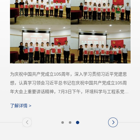
为进一步传承红色基因、强化学生工作骨干思想引领与实践能
力培养，中国科学技术大学环境学院（以下简称“中国科大环境
学院”）组织近20名学生工作骨干开展“红启”访学活动，于7月6
日至8日赴上海开展学习交流。本次活动由院团委书记蔡琛，副
了解详情 >
书记杨林、李静怡带队，围绕校际交流、红色研学与企业实践
等内容展开，通过多维实践场景推动思想引领与能力提升深度
融合。为深化校际育人协同、互鉴学生工作先进经验，中国科
大环境学院联合...