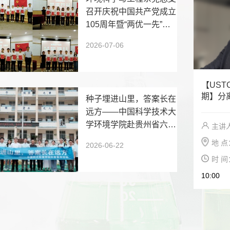
召开庆祝中国共产党成立
105周年暨“两优一先”表
彰大会
2026-07-06
【UST
期】分
种子埋进山里，答案长在
控
远方——中国科学技术大
学环境学院赴贵州省六枝
主讲
特区四角田小学开展科普
地 点
2026-06-22
活动
时 间
10:00